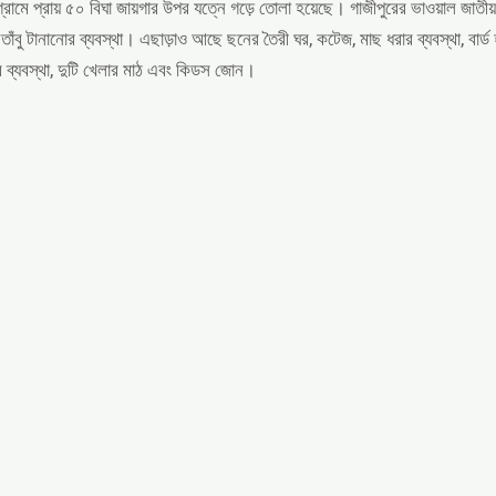
 গ্রামে প্রায় ৫০ বিঘা জায়গার উপর যত্নে গড়ে তোলা হয়েছে। গাজীপুরের ভাওয়াল জা
নে তাঁবু টানানোর ব্যবস্থা। এছাড়াও আছে ছনের তৈরী ঘর, কটেজ, মাছ ধরার ব্যবস্থা, বার
িঠার ব্যবস্থা, দুটি খেলার মাঠ এবং কিডস জোন।