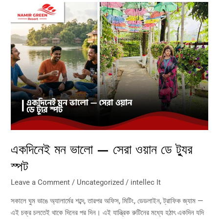
একদিনেই
মন
ভালো
—
সেরা
ওয়ান
ডে
ট্যুর
স্পট
একদিনেই মন ভালো — সেরা ওয়ান ডে ট্যুর
স্পট
Leave a Comment
/
Uncategorized
/
intellec It
সকালে ঘুম ভাঙে অ্যালার্মের শব্দে, তারপর অফিস, মিটিং, ডেডলাইন, ট্রাফিক জ্যাম —
এই চক্র চলতেই থাকে দিনের পর দিন। এই যান্ত্রিক রুটিনের মধ্যে হঠাৎ একদিন যদি