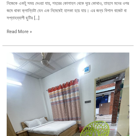
নিজেকে একটু সময় দেওয়া যায়, শহরের কোলাহল থেকে দূরে কোথাও, তাহলে মনের ওপর
জমে থাকা ক্লান্তিটা যেন এক নিমেষেই হালকা হয়ে যায়। এর জন্য বিশাল বাজেট বা
সপ্তাহব্যাপী ছুটির […]
Read More »
গাজীপুরের
সেরা
১৫
রিসোর্ট