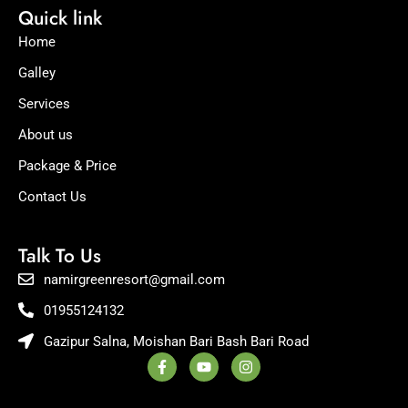
Quick link
Home
Galley
Services
About us
Package & Price
Contact Us
Talk To Us
namirgreenresort@gmail.com
01955124132
Gazipur Salna, Moishan Bari Bash Bari Road
F
Y
I
a
o
n
c
u
s
e
t
t