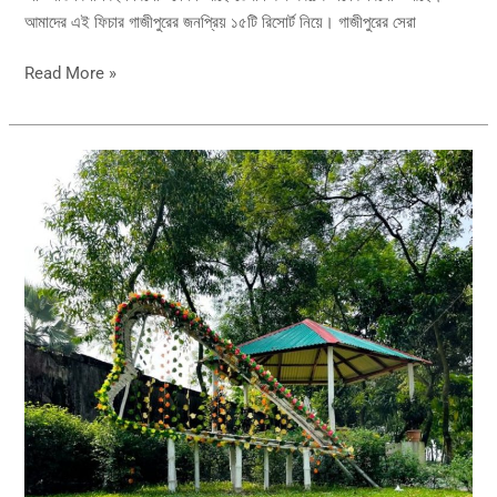
আমাদের এই ফিচার গাজীপুরের জনপ্রিয় ১৫টি রিসোর্ট নিয়ে। গাজীপুরের সেরা
Read More »
Your
Perfect
Nature
Resort
in
Gazipur
Near
Dhaka